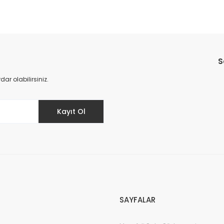
Bu ürüne ilk yorumu siz yapın!
S
Yorum Yaz
r olabilirsiniz.
Kayıt Ol
SAYFALAR