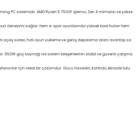
ing PC sistemidir. AMD Ryzen 5 7500F işlemci, Zen 4 mimarisi ve yükse
 oyun deneyimi sağlar. Hem e-spor oyunlarında yüksek kare hızları hem
zlı açılış süresi, hızlı oyun yükleme ve geniş depolama alanı avantajı sa
r. 650W güç kaynağı ise sistem bileşenlerinin stabil ve güvenli çalışma
nıcılar için ideal bir çözümdür. Gücü hissedin, kontrolü elinizde tutu