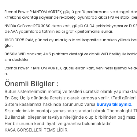
Eternal Power PHANTOM VORTEX, güçlü grafik performansı ve dengeli do
k frekans avantajı sayesinde rekabetçi oyunlarda akıcı FPS ve stabil p
NVIDIA GeForce RTX 3060 ekran kartı, güçlü CUDA çekirdek yapısı ve DLS
de AAA yapımlarda tatmin edici grafik performansı sunar.
16GB DDR5 RAM, güncel oyunlar için ideal kapasite sunarken yüksek bant ge
ğlar.
B650M WIFI anakart, AM5 platform desteği ve dahili WiFi özelliği ile k
sını destekler.
Eternal Power PHANTOM VORTEX; güçlü ekran kartı, yeni nesil işlemci ve 
n.
Önemli Bilgiler :
Bütün sistemlerimizin montaj ve testleri
ücretsiz
olarak yapılmaktad
En Geç Üç iş gününde ücretsiz olarak kargoya verilir. (Tatil günleri 
Sistem kasalarımız hakkında sorununuz varsa
buraya tıklayınız.
Sistemlerimizin montaj aşamasında standart olarak Thermalright T
Bu ilandaki bileşenler tavsiye niteliğinde olup birbirinden bağımsı
Her bir ürünün kendi fiyatı ve garantisi bulunmaktadır.
KASA GÖRSELLERİ TEMSİLİDİR.