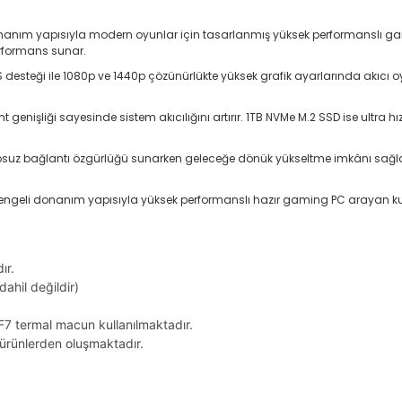
nanım yapısıyla modern oyunlar için tasarlanmış yüksek performanslı gam
erformans sunar.
S desteği ile 1080p ve 1440p çözünürlükte yüksek grafik ayarlarında akıcı
nişliği sayesinde sistem akıcılığını artırır. 1TB NVMe M.2 SSD ise ultra hı
ablosuz bağlantı özgürlüğü sunarken geleceğe dönük yükseltme imkânı sağla
dengeli donanım yapısıyla yüksek performanslı hazır gaming PC arayan kulla
ır.
dahil değildir)
F7 termal macun kullanılmaktadır.
z ürünlerden oluşmaktadır.