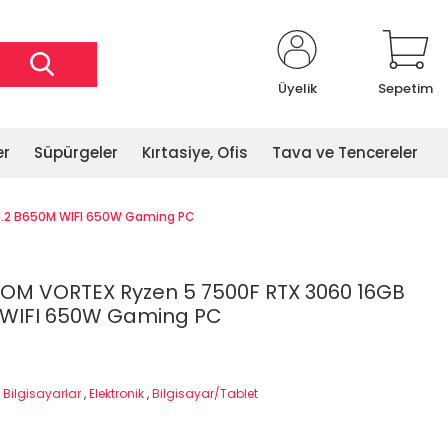
Üyelik
Sepetim
er
Süpürgeler
Kırtasiye, Ofis
Tava ve Tencereler
M.2 B650M WIFI 650W Gaming PC
OM VORTEX Ryzen 5 7500F RTX 3060 16GB
 WIFI 650W Gaming PC
Bilgisayarlar
,
Elektronik
,
Bilgisayar/Tablet