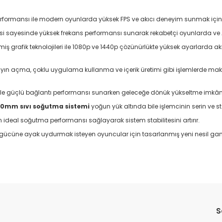
 performansı ile modern oyunlarda yüksek FPS ve akıcı deneyim sunmak içi
isi sayesinde yüksek frekans performansı sunarak rekabetçi oyunlarda ve
işmiş grafik teknolojileri ile 1080p ve 1440p çözünürlükte yüksek ayarlard
yayın açma, çoklu uygulama kullanma ve içerik üretimi gibi işlemlerde ma
ı ile güçlü bağlantı performansı sunarken geleceğe dönük yükseltme imkân
0mm sıvı soğutma sistemi
yoğun yük altında bile işlemcinin serin ve s
 ideal soğutma performansı sağlayarak sistem stabilitesini artırır.
 gücüne ayak uydurmak isteyen oyuncular için tasarlanmış yeni nesil 
Bu ürüne ilk yorumu siz yapın!
S