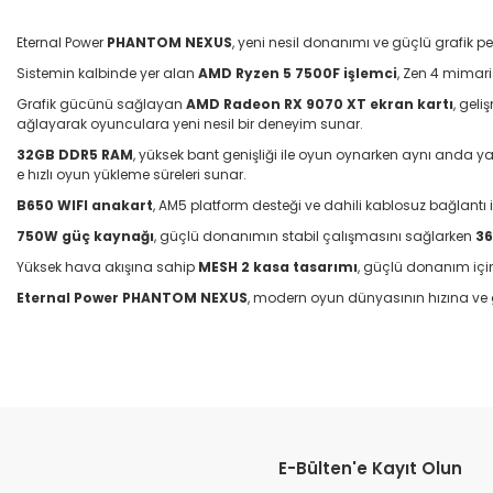
Eternal Power
PHANTOM NEXUS
, yeni nesil donanımı ve güçlü grafik
Sistemin kalbinde yer alan
AMD Ryzen 5 7500F işlemci
, Zen 4 mimar
Grafik gücünü sağlayan
AMD Radeon RX 9070 XT ekran kartı
, gel
ağlayarak oyunculara yeni nesil bir deneyim sunar.
32GB DDR5 RAM
, yüksek bant genişliği ile oyun oynarken aynı anda 
e hızlı oyun yükleme süreleri sunar.
B650 WIFI anakart
, AM5 platform desteği ve dahili kablosuz bağlant
750W güç kaynağı
, güçlü donanımın stabil çalışmasını sağlarken
36
Yüksek hava akışına sahip
MESH 2 kasa tasarımı
, güçlü donanım için
Eternal Power PHANTOM NEXUS
, modern oyun dünyasının hızına ve
E-Bülten'e Kayıt Olun