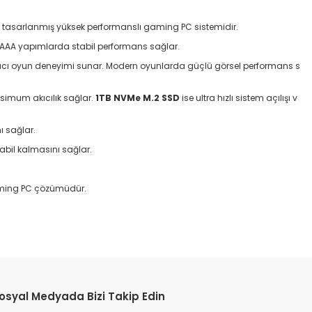
n tasarlanmış yüksek performanslı gaming PC sistemidir.
 AAA yapımlarda stabil performans sağlar.
a akıcı oyun deneyimi sunar. Modern oyunlarda güçlü görsel performans s
ksimum akıcılık sağlar.
1TB NVMe M.2 SSD
ise ultra hızlı sistem açılışı v
ı sağlar.
tabil kalmasını sağlar.
gaming PC çözümüdür.
osyal Medyada Bizi Takip Edin