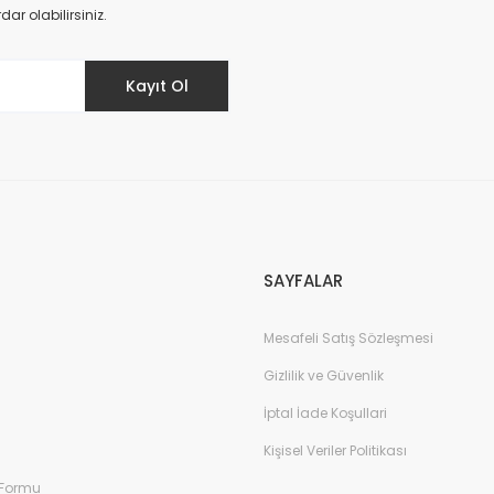
Yorum Yaz
r olabilirsiniz.
Kayıt Ol
SAYFALAR
Mesafeli Satış Sözleşmesi
Gizlilik ve Güvenlik
İptal İade Koşullari
Kişisel Veriler Politikası
 Formu