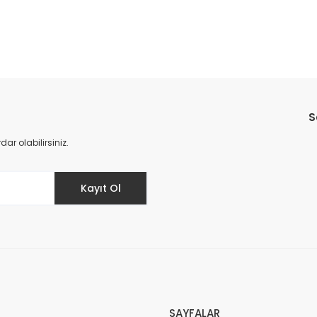
Bu ürüne ilk yorumu siz yapın!
S
Yorum Yaz
r olabilirsiniz.
Kayıt Ol
SAYFALAR