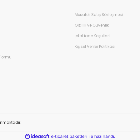
Mesafeli Satış Sözleşmesi
Gizlilik ve Güvenlik
İptal İade Koşullari
Kişisel Veriler Politikası
 Formu
orunmaktadır.
ile
ideasoft
e-