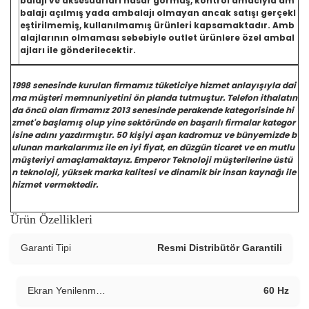
balajı ve aksesuarları hasar görmüş, kontrol amacıyla am
balajı açılmış yada ambalajı olmayan ancak satışı gerçekl
eştirilmemiş, kullanılmamış ürünleri kapsamaktadır. Amb
alajlarının olmaması sebebiyle outlet ürünlere özel ambal
ajları ile gönderilecektir.
1998 senesinde kurulan firmamız tüketiciye hizmet anlayışıyla dai
ma müşteri memnuniyetini ön planda tutmuştur. Telefon ithalatın
da öncü olan firmamız 2013 senesinde perakende kategorisinde hi
zmet'e başlamış olup yine sektöründe en başarılı firmalar kategor
isine adını yazdırmıştır. 50 kişiyi aşan kadromuz ve bünyemizde b
ulunan markalarımız ile en iyi fiyat, en düzgün ticaret ve en mutlu
müşteriyi amaçlamaktayız. Emperor Teknoloji müşterilerine üstü
n teknoloji, yüksek marka kalitesi ve dinamik bir insan kaynağı ile
hizmet vermektedir.
Ürün Özellikleri
Garanti Tipi
Resmi Distribütör Garantili
Ekran Yenilenme Hızı
60 Hz