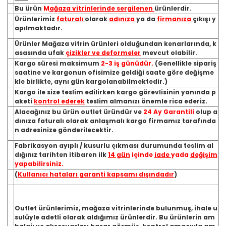
Bu ürün
M
ağaza vitrinlerinde sergilenen
ürünlerdir.
Ürünlerimiz
faturalı
olarak
adınıza
ya da
firmanıza
çıkışı y
apılmaktadır.
Ürünler Mağaza vitrin ürünleri olduğundan kenarlarında, k
asasında ufak
çizikler ve deformeler
mevcut olabilir.
Kargo süresi maksimum
2-3 iş günüdür.
(Genellikle sipariş
saatine ve kargonun ofisimize geldiği saate göre değişme
kle birlikte, aynı gün kargolanabilmektedir.)
Kargo ile size teslim edilirken kargo görevlisinin yanında p
aketi
kontrol ederek
teslim almanızı önemle rica ederiz.
Alacağınız bu ürün outlet üründür ve
24 Ay Garantili
olup a
dınıza faturalı olarak anlaşmalı kargo firmamız tarafında
n adresinize gönderilecektir.
Fabrikasyon ayıplı / kusurlu çıkması durumunda teslim al
dığınız tarihten itibaren ilk
14 gün
içinde
iade
yada
değişim
yapabilirsiniz.
(
Kullanıcı hataları garanti kapsamı dışındadır
)
Outlet ürünlerimiz, mağaza vitrinlerinde bulunmuş, ihale u
sulüyle adetli olarak aldığımız ürünlerdir. Bu ürünlerin am