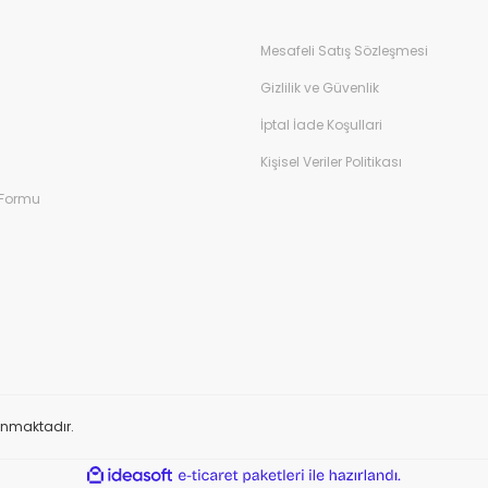
Mesafeli Satış Sözleşmesi
Gizlilik ve Güvenlik
İptal İade Koşullari
Kişisel Veriler Politikası
 Formu
orunmaktadır.
ile
ideasoft
e-