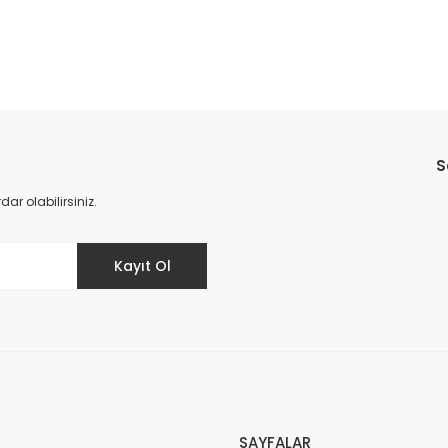
Bu ürüne ilk yorumu siz yapın!
S
Yorum Yaz
r olabilirsiniz.
Kayıt Ol
SAYFALAR