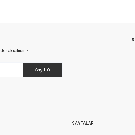
Bu ürüne ilk yorumu siz yapın!
S
Yorum Yaz
r olabilirsiniz.
Kayıt Ol
SAYFALAR