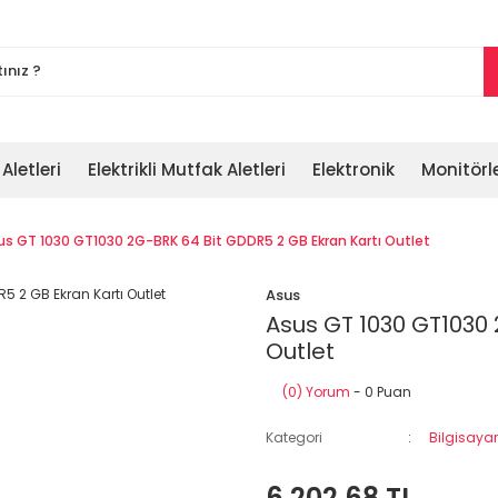
 Aletleri
Elektrikli Mutfak Aletleri
Elektronik
Monitörl
us GT 1030 GT1030 2G-BRK 64 Bit GDDR5 2 GB Ekran Kartı Outlet
Asus
Asus GT 1030 GT1030 
Outlet
(0) Yorum
- 0 Puan
Kategori
Bilgisayar
6.202,68 TL