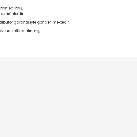
emin edilmiş,
ş ürünlerdir.
ribütör garantisiyle gönderilmektedir.
vence altına alınmış,