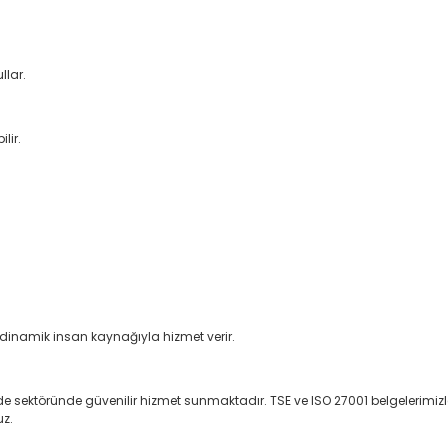
llar.
lir.
e dinamik insan kaynağıyla hizmet verir.
e sektöründe güvenilir hizmet sunmaktadır. TSE ve ISO 27001 belgelerimizle 
uz.