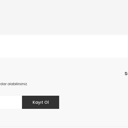
Bu ürüne ilk yorumu siz yapın!
S
Yorum Yaz
r olabilirsiniz.
Kayıt Ol