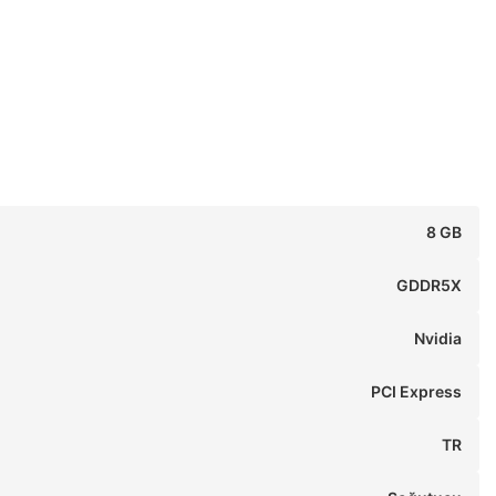
8 GB
GDDR5X
Nvidia
PCI Express
TR