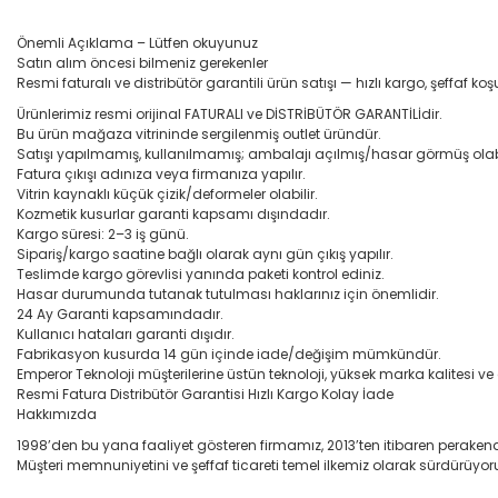
Önemli Açıklama – Lütfen okuyunuz
Satın alım öncesi bilmeniz gerekenler
Resmi faturalı ve distribütör garantili ürün satışı — hızlı kargo, şeffaf koşu
Ürünlerimiz resmi orijinal FATURALI ve DİSTRİBÜTÖR GARANTİLİdir.
Bu ürün mağaza vitrininde sergilenmiş outlet üründür.
Satışı yapılmamış, kullanılmamış; ambalajı açılmış/hasar görmüş olabi
Fatura çıkışı adınıza veya firmanıza yapılır.
Vitrin kaynaklı küçük çizik/deformeler olabilir.
Kozmetik kusurlar garanti kapsamı dışındadır.
Kargo süresi: 2–3 iş günü.
Sipariş/kargo saatine bağlı olarak aynı gün çıkış yapılır.
Teslimde kargo görevlisi yanında paketi kontrol ediniz.
Hasar durumunda tutanak tutulması haklarınız için önemlidir.
24 Ay Garanti kapsamındadır.
Kullanıcı hataları garanti dışıdır.
Fabrikasyon kusurda 14 gün içinde iade/değişim mümkündür.
Emperor Teknoloji müşterilerine üstün teknoloji, yüksek marka kalitesi v
Resmi Fatura Distribütör Garantisi Hızlı Kargo Kolay İade
Hakkımızda
1998’den bu yana faaliyet gösteren firmamız, 2013’ten itibaren perakend
Müşteri memnuniyetini ve şeffaf ticareti temel ilkemiz olarak sürdürüyor