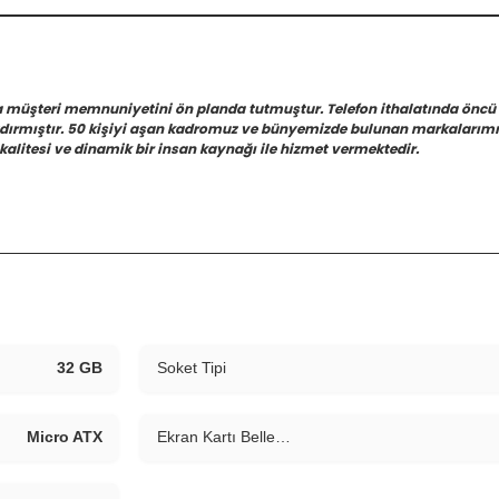
a müşteri memnuniyetini ön planda tutmuştur. Telefon ithalatında öncü
azdırmıştır. 50 kişiyi aşan kadromuz ve bünyemizde bulunan markalarımız
kalitesi ve dinamik bir insan kaynağı ile hizmet vermektedir.
32 GB
Soket Tipi
Micro ATX
Ekran Kartı Bellek Tipi