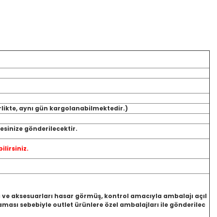
rlikte, aynı gün kargolanabilmektedir.)
sinize gönderilecektir.
ilirsiniz.
jı ve aksesuarları hasar görmüş, kontrol amacıyla ambalajı açıl
ası sebebiyle outlet ürünlere özel ambalajları ile gönderilec