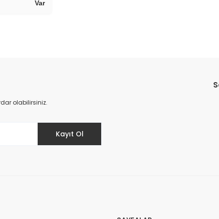
Var
Bu ürüne ilk yorumu siz yapın!
S
Yorum Yaz
r olabilirsiniz.
Kayıt Ol