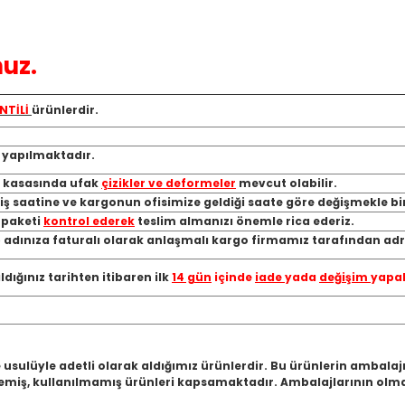
uz.
NTİLİ
ürünlerdir.
ı yapılmaktadır.
, kasasında ufak
çizikler ve deformeler
mevcut olabilir.
riş saatine ve kargonun ofisimize geldiği saate göre değişmekle bi
a paketi
kontrol ederek
teslim almanızı önemle rica ederiz.
 adınıza faturalı olarak anlaşmalı kargo firmamız tarafından adre
ığınız tarihten itibaren ilk
14 gün
içinde
iade
yada
değişim
yapab
 usulüyle adetli olarak aldığımız ürünlerdir. Bu ürünlerin ambala
miş, kullanılmamış ürünleri kapsamaktadır. Ambalajlarının olmam