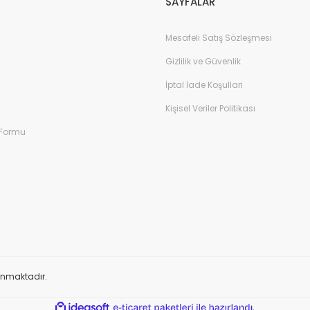
SAYFALAR
Mesafeli Satış Sözleşmesi
Gizlilik ve Güvenlik
İptal İade Koşullari
Kişisel Veriler Politikası
 Formu
orunmaktadır.
ile
ideasoft
e-