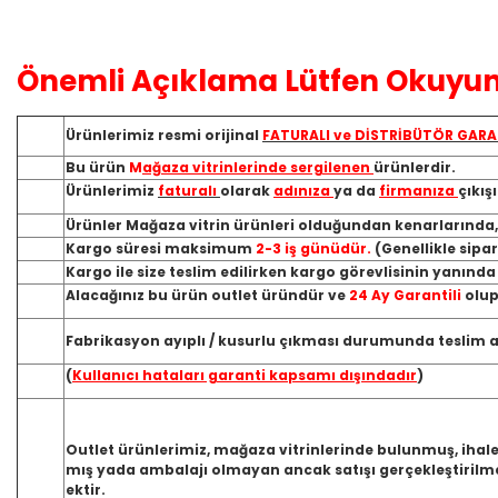
Önemli Açıklama Lütfen Okuyun
Ürünlerimiz resmi orijinal
FATURALI ve DİSTRİBÜTÖR GARA
Bu ürün
M
ağaza vitrinlerinde sergilenen
ürünlerdir.
Ürünlerimiz
faturalı
olarak
adınıza
ya da
firmanıza
çıkış
Ürünler Mağaza vitrin ürünleri olduğundan kenarlarında
Kargo süresi maksimum
2-3 iş günüdür.
(Genellikle sipa
Kargo ile size teslim edilirken kargo görevlisinin yanınd
Alacağınız bu ürün outlet üründür ve
24 Ay Garantili
olup
Fabrikasyon ayıplı / kusurlu çıkması durumunda teslim ald
(
Kullanıcı hataları garanti kapsamı dışındadır
)
Outlet ürünlerimiz, mağaza vitrinlerinde bulunmuş, ihale
mış yada ambalajı olmayan ancak satışı gerçekleştirilme
ektir.