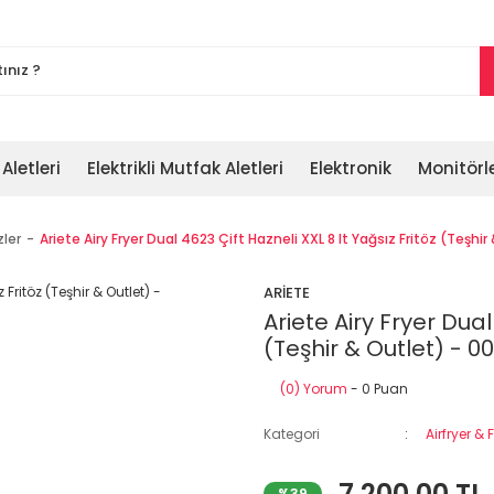
 Aletleri
Elektrikli Mutfak Aletleri
Elektronik
Monitörl
zler
Ariete Airy Fryer Dual 4623 Çift Hazneli XXL 8 lt Yağsız Fritöz (Teş
ARİETE
Ariete Airy Fryer Dual
(Teşhir & Outlet) - 
(0) Yorum
- 0 Puan
Kategori
Airfryer & F
7.200,00 TL
%39