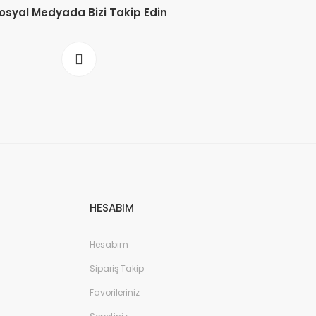
osyal Medyada Bizi Takip Edin
HESABIM
Hesabım
Sipariş Takip
Favorileriniz