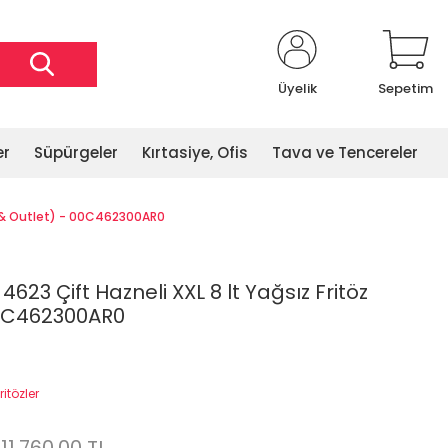
Üyelik
Sepetim
er
Süpürgeler
Kırtasiye, Ofis
Tava ve Tencereler
hir & Outlet) - 00C462300AR0
 4623 Çift Hazneli XXL 8 lt Yağsız Fritöz
00C462300AR0
ritözler