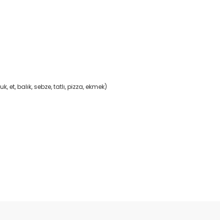
 et, balık, sebze, tatlı, pizza, ekmek)
Bu ürüne ilk yorumu siz yapın!