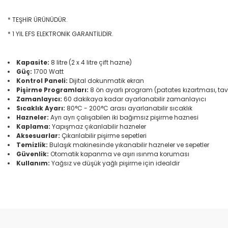
* TEŞHİR ÜRÜNÜDÜR.
* 1 YIL EFS ELEKTRONİK GARANTİLİDİR.
Kapasite:
8 litre (2 x 4 litre çift hazne)
Güç:
1700 Watt
Kontrol Paneli:
Dijital dokunmatik ekran
Pişirme Programları:
8 ön ayarlı program (patates kızartması, tavuk,
Zamanlayıcı:
60 dakikaya kadar ayarlanabilir zamanlayıcı
Sıcaklık Ayarı:
80°C - 200°C arası ayarlanabilir sıcaklık
Hazneler:
Ayrı ayrı çalışabilen iki bağımsız pişirme haznesi
Kaplama:
Yapışmaz çıkarılabilir hazneler
Aksesuarlar:
Çıkarılabilir pişirme sepetleri
Temizlik:
Bulaşık makinesinde yıkanabilir hazneler ve sepetler
Güvenlik:
Otomatik kapanma ve aşırı ısınma koruması
Kullanım:
Yağsız ve düşük yağlı pişirme için idealdir