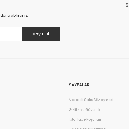
S
Yorum Yaz
r olabilirsiniz.
Kayıt Ol
SAYFALAR
Mesafeli Satış Sözleşmesi
Gizlilik ve Güvenlik
İptal İade Koşullari