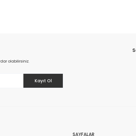
Bu ürüne ilk yorumu siz yapın!
S
Yorum Yaz
r olabilirsiniz.
Kayıt Ol
SAYFALAR