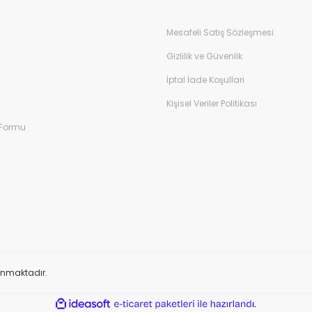
Mesafeli Satış Sözleşmesi
Gizlilik ve Güvenlik
İptal İade Koşullari
Kişisel Veriler Politikası
 Formu
orunmaktadır.
ile
ideasoft
e-