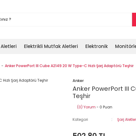
 Aletleri
Elektrikli Mutfak Aletleri
Elektronik
Monitörl
Anker PowerPort III Cube A2149 20 W Type-C Hızlı Şarj Adaptörü Teşhir
Anker
Anker PowerPort III 
Teşhir
(0) Yorum
- 0 Puan
Kategori
Şarj Aletle
502,80 TL