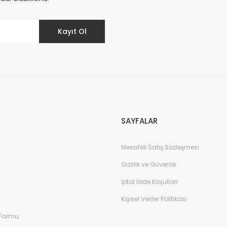
Kayıt Ol
SAYFALAR
Mesafeli Satış Sözleşmesi
Gizlilik ve Güvenlik
İptal İade Koşullari
Kişisel Veriler Politikası
 Formu