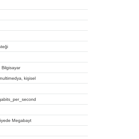
teği
Bilgisayar
ultimedya, kişisel
abits_per_second
iyede Megabayt