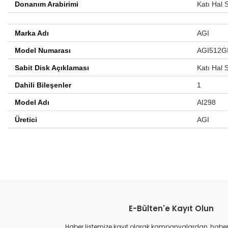
Donanım Arabirimi
Katı Hal 
Marka Adı
AGI
Model Numarası
AGI512G
Sabit Disk Açıklaması
Katı Hal 
Dahili Bileşenler
1
Model Adı
AI298
Üretici
AGI
E-Bülten'e Kayıt Olun
Haber listemize kayıt olarak kampanyalardan, haberda