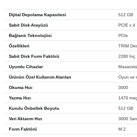
Dijital Depolama Kapasitesi
512 GB
Sabit Disk Arayüzü
PCIE x 4
Bağlantı Teknolojiisi
PCIe
Özellikleri
TRIM Des
Sabit Disk Form Faktörü
2280 İnç
Uyumlu Cihazlar
Masaüstü 
Ürünün Özel Kullanım Alanları
Oyun ve m
Okuma Hızı
3000
Yazma Hızı
1470 meg
Kurulu Önbellek Boyutu
512 GB
Veri Aktarım Hızı
3000 San
Form Faktörü
M.2.