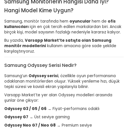
Samsung Monitörlerin Hangisi Daha İyi?
Hangi Model Kime Uygun?
Samsung, monitör tarafında hem
oyuncular
hem de
ofis
kullanıcıları
için en çok tercih edilen markalardan biri. Ancak
birçok kişi, model sayısının fazlalığı nedeniyle kararsız kalıyor.
Bu yazıda,
Varsapp Market’te satışta olan Samsung
monitör modellerini
kullanım amacına göre sade şekilde
karşılaştırıyoruz.
Samsung Odyssey Serisi Nedir?
Samsung’un
Odyssey serisi
, özellikle oyun performansına
odaklanan monitörlerden oluşur. Yüksek yenileme hızı, düşük
tepki süresi ve kavisli ekran yapılarıyla bilinir.
Varsapp Market’te yer alan Odyssey modelleri arasında
şunlar öne çıkıyor:
Odyssey G3 / G5 / G6
→ Fiyat-performans odaklı
Odyssey G7
→ Üst seviye gaming
Odyssey Neo G7 / Neo G8
→ Premium seviye