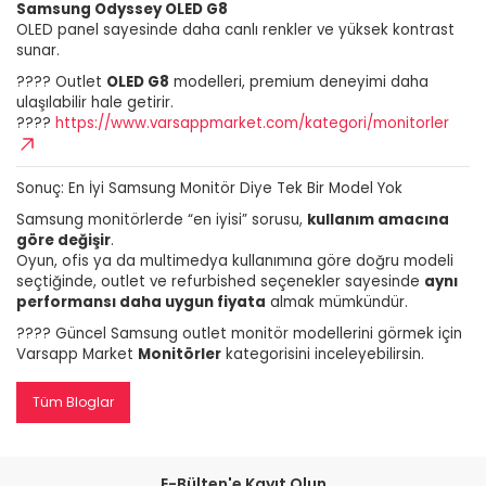
Samsung Odyssey OLED G8
OLED panel sayesinde daha canlı renkler ve yüksek kontrast
sunar.
???? Outlet
OLED G8
modelleri, premium deneyimi daha
ulaşılabilir hale getirir.
????
https://www.varsappmarket.com/kategori/monitorler
Sonuç: En İyi Samsung Monitör Diye Tek Bir Model Yok
Samsung monitörlerde “en iyisi” sorusu,
kullanım amacına
göre değişir
.
Oyun, ofis ya da multimedya kullanımına göre doğru modeli
seçtiğinde, outlet ve refurbished seçenekler sayesinde
aynı
performansı daha uygun fiyata
almak mümkündür.
???? Güncel Samsung outlet monitör modellerini görmek için
Varsapp Market
Monitörler
kategorisini inceleyebilirsin.
Tüm Bloglar
E-Bülten'e Kayıt Olun