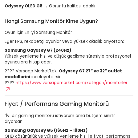
Odyssey OLED G8
→ Görüntü kalitesi odaklı
Hangi Samsung Monitör Kime Uygun?
Oyun İçin En İyi Samsung Monitör
Eğer FPS, rekabetçi oyunlar veya yüksek akıcılık arıyorsan:
Samsung Odyssey G7 (240Hz)
Yüksek yenileme hızı ve düşük gecikme süresiyle profesyonel
oyunculara hitap eder.
???? Varsapp Market’teki
Odyssey G7 27” ve 32” outlet
modellerini
inceleyebilirsin.
????
https://www.varsappmarket.com/kategori/monitorler
Fiyat / Performans Gaming Monitörü
“İyi bir gaming monitörü istiyorum ama bütçem sınırlı”
diyorsan:
Samsung Odyssey G5 (165Hz – 180Hz)
QHD çözünürlük ve yüksek yenileme hızı ile fiyat-performans